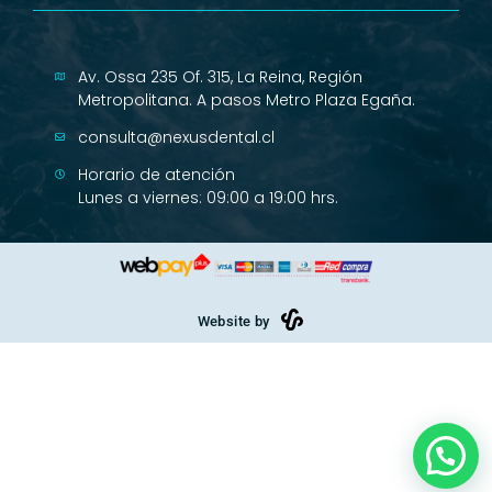
Av. Ossa 235 Of. 315, La Reina, Región
Metropolitana. A pasos Metro Plaza Egaña.
consulta@nexusdental.cl
Horario de atención
Lunes a viernes: 09:00 a 19:00 hrs.
Website by