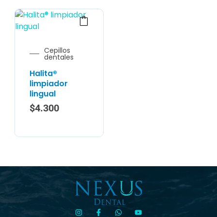
Cepillos
dentales
Halita®
limpiador
lingual
$
4.300