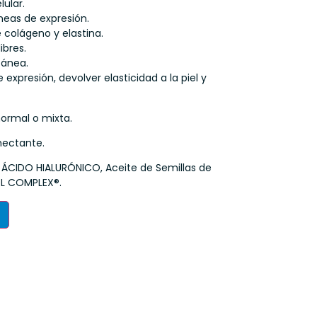
lular.
íneas de expresión.
 colágeno y elastina.
ibres.
tánea.
 expresión, devolver elasticidad a la piel y
normal o mixta.
mectante.
 ÁCIDO HIALURÓNICO, Aceite de Semillas de
OL COMPLEX®.