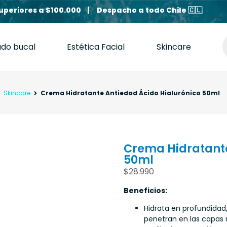
uperiores a $100.000 | Despacho a todo Chile 🇨🇱
ado bucal
Estética Facial
Skincare
Skincare
Crema Hidratante Antiedad Ácido Hialurónico 50ml
Crema Hidratante
50ml
$
28.990
Beneficios:
Hidrata en profundidad,
penetran en las capas 